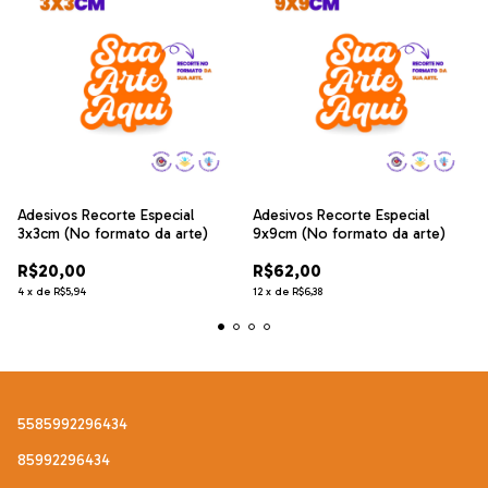
Adesivos Recorte Especial
Adesivos Recorte Especial
3x3cm (No formato da arte)
9x9cm (No formato da arte)
R$20,00
R$62,00
4
x
de
R$5,94
12
x
de
R$6,38
5585992296434
85992296434