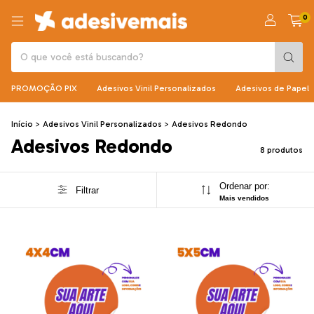
0
PROMOÇÃO PIX
Adesivos Vinil Personalizados
Adesivos de Papel
Início
>
Adesivos Vinil Personalizados
>
Adesivos Redondo
Adesivos Redondo
8 produtos
Ordenar por:
Filtrar
Mais vendidos