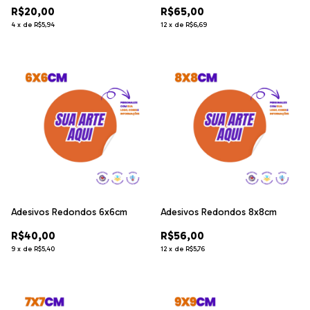
R$20,00
R$65,00
4
x
de
R$5,94
12
x
de
R$6,69
Adesivos Redondos 6x6cm
Adesivos Redondos 8x8cm
R$40,00
R$56,00
9
x
de
R$5,40
12
x
de
R$5,76