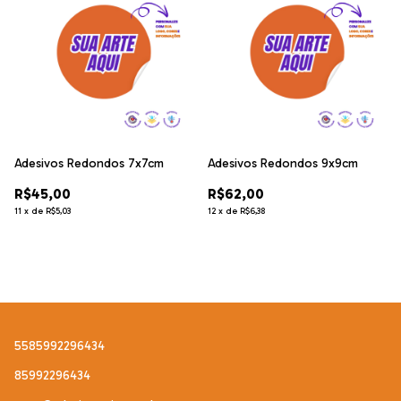
Adesivos Redondos 7x7cm
Adesivos Redondos 9x9cm
R$45,00
R$62,00
11
x
de
R$5,03
12
x
de
R$6,38
5585992296434
85992296434