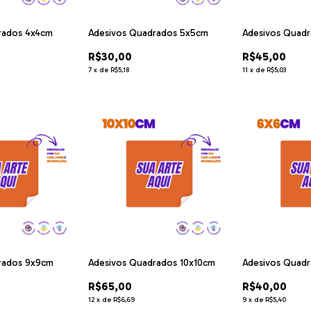
rados 4x4cm
Adesivos Quadrados 5x5cm
Adesivos Quad
R$30,00
R$45,00
7
x
de
R$5,18
11
x
de
R$5,03
rados 9x9cm
Adesivos Quadrados 10x10cm
Adesivos Quad
R$65,00
R$40,00
12
x
de
R$6,69
9
x
de
R$5,40