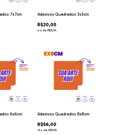
rados 7x7cm
Adesivos Quadrados 3x3cm
R$20,00
4
x
de
R$5,94
rados 6x6cm
Adesivos Quadrados 8x8cm
R$56,00
12
x
de
R$5,76