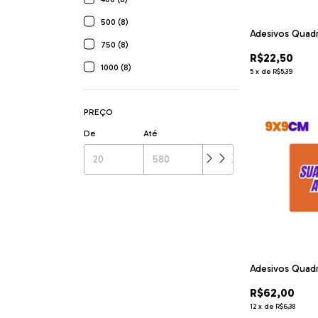
500 (8)
Adesivos Quad
750 (8)
R$22,50
1000 (8)
5
x
de
R$5,39
PREÇO
De
Até
Adesivos Quad
R$62,00
12
x
de
R$6,38