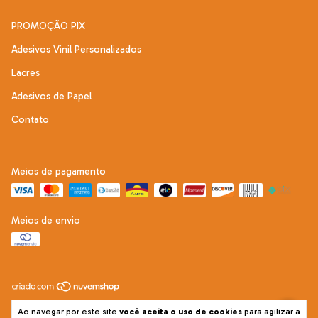
PROMOÇÃO PIX
Adesivos Vinil Personalizados
Lacres
Adesivos de Papel
Contato
Meios de pagamento
Meios de envio
Copyright Adesive Mais - 22292121000197 - 2026. Todos os direitos
Ao navegar por este site
você aceita o uso de cookies
para agilizar a
reservados.