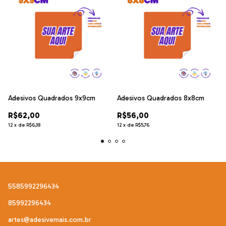
Adesivos Quadrados 9x9cm
Adesivos Quadrados 8x8cm
R$62,00
R$56,00
12
x
de
R$6,38
12
x
de
R$5,76
5585992296434
85992296434
artes@adesivemais.com.br