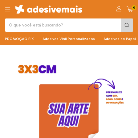
0
PROMOÇÃO PIX
Adesivos Vinil Personalizados
Adesivos de Papel