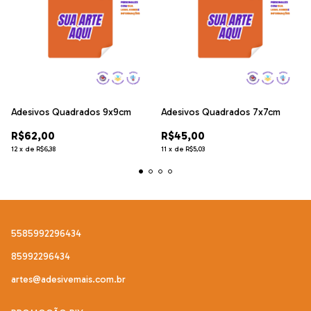
Adesivos Quadrados 9x9cm
Adesivos Quadrados 7x7cm
R$62,00
R$45,00
12
x
de
R$6,38
11
x
de
R$5,03
5585992296434
85992296434
artes@adesivemais.com.br