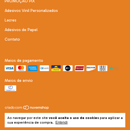
PROMOÇÃO PIX
Adesivos Vinil Personalizados
Lacres
Adesivos de Papel
Contato
Meios de pagamento
Meios de envio
Copyright Adesive Mais - 22292121000197 - 2026. Todos os direitos
Ao navegar por este site
você aceita o uso de cookies
para agilizar a
reservados.
sua experiência de compra.
Entendi