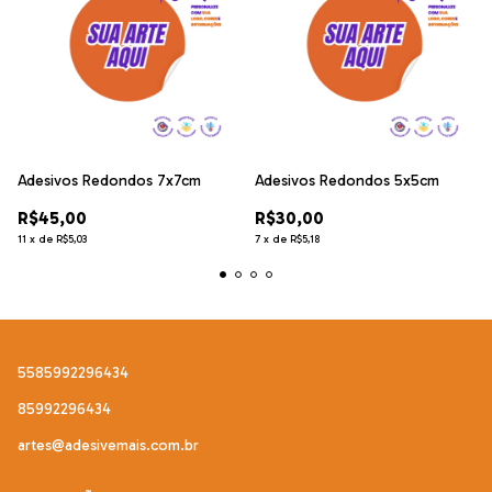
Adesivos Redondos 7x7cm
Adesivos Redondos 5x5cm
R$45,00
R$30,00
11
x
de
R$5,03
7
x
de
R$5,18
5585992296434
85992296434
artes@adesivemais.com.br