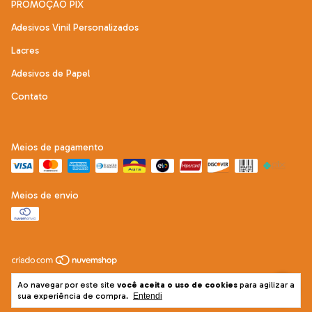
PROMOÇÃO PIX
Adesivos Vinil Personalizados
Lacres
Adesivos de Papel
Contato
Meios de pagamento
Meios de envio
Copyright Adesive Mais - 22292121000197 - 2026. Todos os direitos
Ao navegar por este site
você aceita o uso de cookies
para agilizar a
reservados.
sua experiência de compra.
Entendi