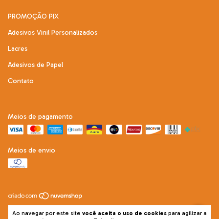
PROMOÇÃO PIX
Adesivos Vinil Personalizados
Lacres
Adesivos de Papel
Contato
Meios de pagamento
Meios de envio
Copyright Adesive Mais - 22292121000197 - 2026. Todos os direitos
Ao navegar por este site
você aceita o uso de cookies
para agilizar a
reservados.