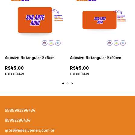
Adesivo Retangular 8x6cm
Adesivo Retangular 5x10cm
R$45,00
R$45,00
11
x
de
R$5,03
11
x
de
R$5,03
5585992296434
85992296434
artes@adesivemais.com.br