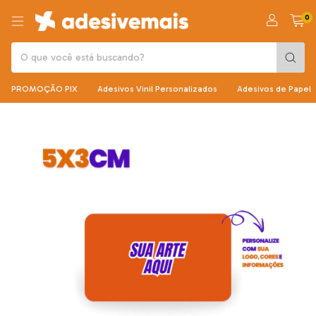
0
PROMOÇÃO PIX
Adesivos Vinil Personalizados
Adesivos de Papel