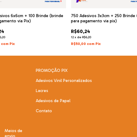
sivos 6x6cm + 100 Brinde (brinde
750 Adesivos 3x3cm + 250 Brinde 
gamento via Pix)
para pagamento via pix)
24
R$60,24
6,20
12
x
de
R$6,20
0
com
Pix
R$50,00
com
Pix
PROMOÇÃO PIX
Adesivos Vinil Personalizados
Lacres
Adesivos de Papel
Contato
Meios de
envio