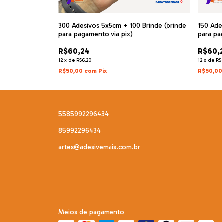
Brinde (brinde
300 Adesivos 5x5cm + 100 Brinde (brinde
150 Ade
para pagamento via pix)
para pa
R$60,24
R$60,
12
x
de
R$6,20
12
x
de
R$
R$50,00
com
Pix
R$50,0
5585992296434
85992296434
artes@adesivemais.com.br
Meios de pagamento