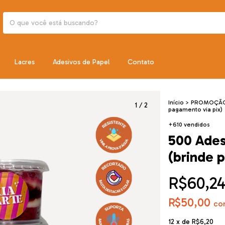
Lacres
Adesivos de Papel
Contato
Início
>
PROMOÇÃO
1
/
2
pagamento via pix)
+610 vendidos
500 Ades
(brinde 
R$60,2
R$50,00
co
12
x de
R$6,20