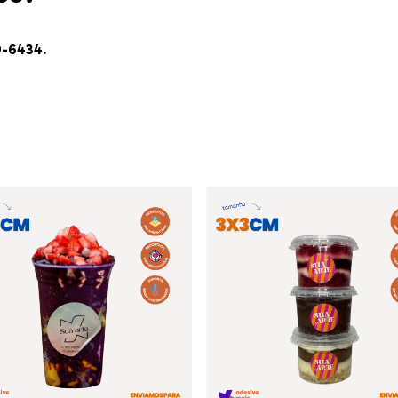
9-6434
.