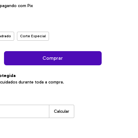
pagando com Pix
adrado
Corte Especial
otegida
cuidados durante toda a compra.
:
Alterar CEP
Calcular