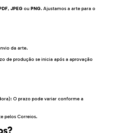
PDF
,
JPEG
ou
PNG
. Ajustamos a arte para o
nvio da arte.
azo de produção se inicia após a aprovação
adora): O prazo pode variar conforme a
 pelos Correios.
os?