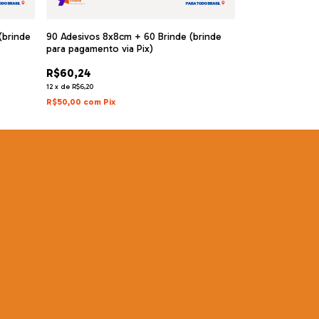
(brinde
90 Adesivos 8x8cm + 60 Brinde (brinde
80 Adesivos 9x9
para pagamento via Pix)
para pagamento 
R$60,24
R$60,24
12
x
de
R$6,20
12
x
de
R$6,20
R$50,00
com
Pix
R$50,00
com
Pix